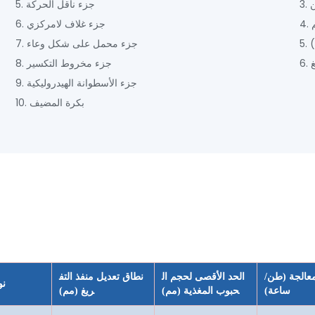
5. جزء ناقل الحركة
6. جزء غلاف لامركزي
7. جزء محمل على شكل وعاء
8. جزء مخروط التكسير
9. جزء الأسطوانة الهيدروليكية
10. بكرة المضيف
معالجة (طن/
الحد الأقصى لحجم ال
نطاق تعديل منفذ التف
نو
ساعة)
حبوب المغذية (مم)
ريغ (مم)