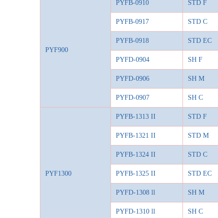
PYFB-0910
STD F
PYFB-0917
STD C
PYFB-0918
STD EC
PYF900
PYFD-0904
SH F
PYFD-0906
SH M
PYFD-0907
SH C
PYFB-1313 II
STD F
PYFB-1321
II
STD M
PYFB-1324
II
STD C
PYF1300
PYFB-1325
II
STD EC
PYFD-1308
l
l
SH M
PYFD-1310
l
l
SH C