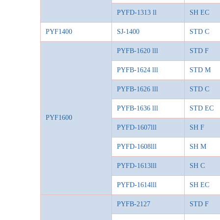
PYFD-1313
l
l
SH EC
PYF1400
SJ-1400
STD C
PYFB-1620
l
l
l
STD F
PYFB-1624
l
ll
STD M
PYFB-1626
l
ll
STD C
PYFB-1636
l
ll
STD EC
PYF1600
PYFD-1607
l
ll
SH F
PYFD-1608
l
ll
SH M
PYFD-1613
l
ll
SH C
PYFD-1614
l
ll
SH EC
PYFB-2127
STD F