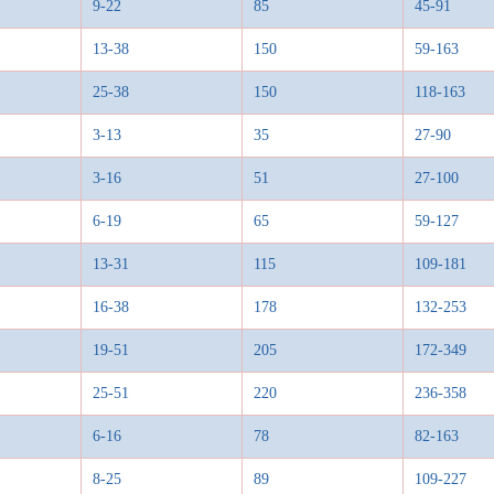
9-22
85
45-91
13-38
150
59-163
25-38
150
118-163
3-13
35
27-90
3-16
51
27-100
6-19
65
59-127
13-31
115
109-181
16-38
178
132-253
19-51
205
172-349
25-51
220
236-358
6-16
78
82-163
8-25
89
109-227