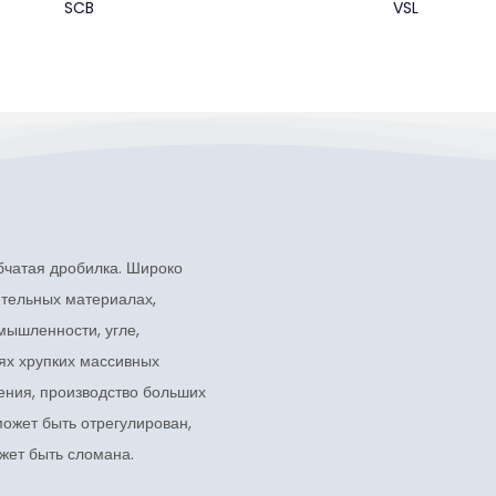
SCB
VSL
убчатая дробилка. Широко
ительных материалах,
мышленности, угле,
ях хрупких массивных
ения, производство больших
может быть отрегулирован,
жет быть сломана.