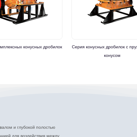
омплексных конусных дробилок
Серия конусных дробилок с пр
конусом
валом и глубокой полостью
анией для воздействия между