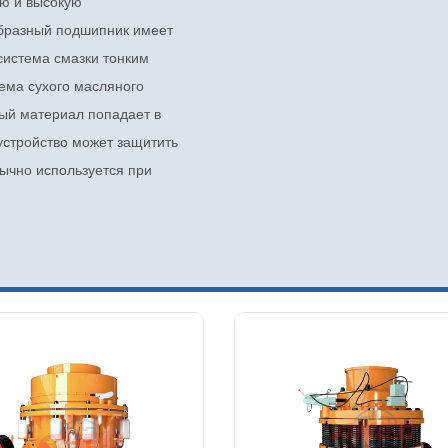
ию и высокую
бразный подшипник имеет
система смазки тонким
ема сухого масляного
ый материал попадает в
устройство может защитить
ычно используется при