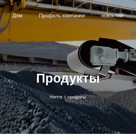
Дом
Профиль компании
новостей
Продукты
Home
>
продукты