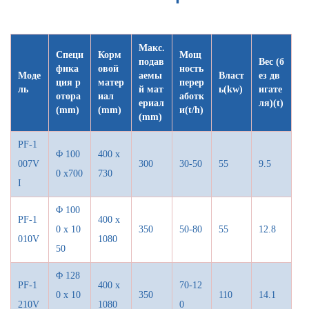
Макс.
Специ
Корм
Мощ
подав
Вес (б
фика
овой
ность
Моде
аемы
Власт
ез дв
ция р
матер
перер
ль
й мат
ь(kw)
игате
отора
иал
аботк
ериал
ля)(t)
(mm)
(mm)
и(t/h)
(mm)
PF-1
Φ
100
400 x
007V
300
30-50
55
9.5
0 x700
730
I
Φ
100
PF-1
400 x
0 x 10
350
50-80
55
12.8
010V
1080
50
Φ
128
PF-1
400 x
70-12
0 x 10
350
110
14.1
210V
1080
0